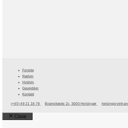
Forside
Rødvin
Hvidvin
Gaveidéer
Kontakt
(+45) 49 21 18 79
Bramstræde 2c, 3000 Helsingør
helsingorvinha
Close