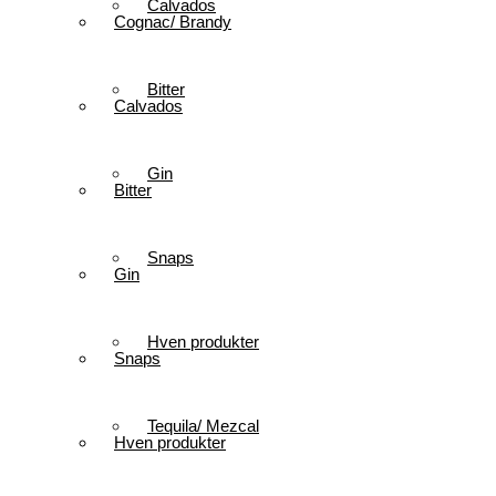
Calvados
Cognac/ Brandy
Bitter
Calvados
Gin
Bitter
Snaps
Gin
Hven produkter
Snaps
Tequila/ Mezcal
Hven produkter