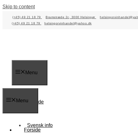
Skip to content
(+45) 49 21 18 79
Bramstræde 2c, 3000 Helsingør
helsingorvinhandel@ya
(+45) 49 21 18 79
helsingorvinhandel@yahoo.dk
Menu
Menu
Forside
Svensk info
Forside