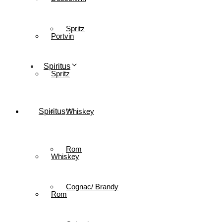
Spritz
Portvin
Spiritus
Spritz
Spiritus
Whiskey
Rom
Whiskey
Cognac/ Brandy
Rom