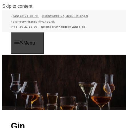
Skip to content
(+45) 49 21 18 79
Bramstræde 2c, 3000 Helsingør
helsingorvinhandel@yahoo.dk
(+45) 49 21 18 79
helsingorvinhandel@yahoo.dk
Menu
Gin